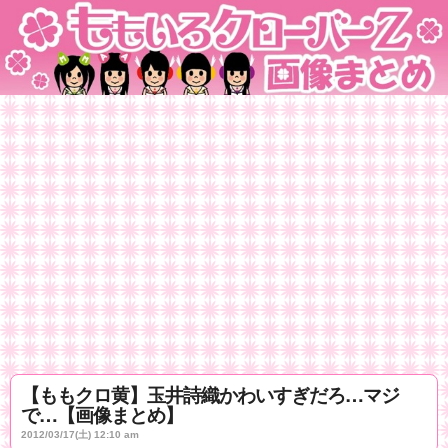
【ももクロ黄】玉井詩織かわいすぎだろ…マジ
で…【画像まとめ】
2012/03/17(土) 12:10 am