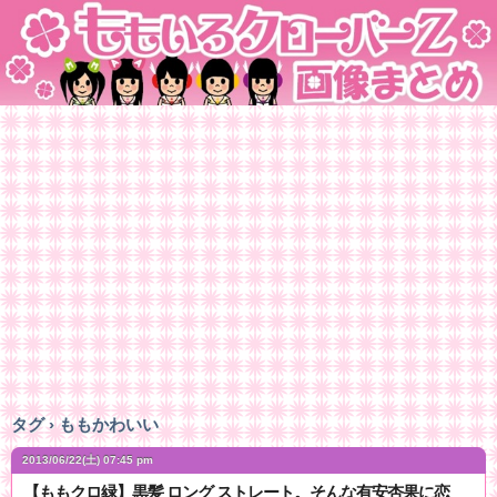
タグ › ももかわいい
2013/06/22(土) 07:45 pm
【ももクロ緑】黒髪 ロング ストレート。そんな有安杏果に恋