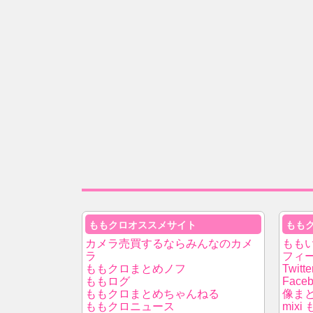
ももクロオススメサイト
もも
カメラ売買するならみんなのカメ
もも
ラ
フィ
ももクロまとめノフ
Twitt
ももログ
Fac
ももクロまとめちゃんねる
像ま
ももクロニュース
mix