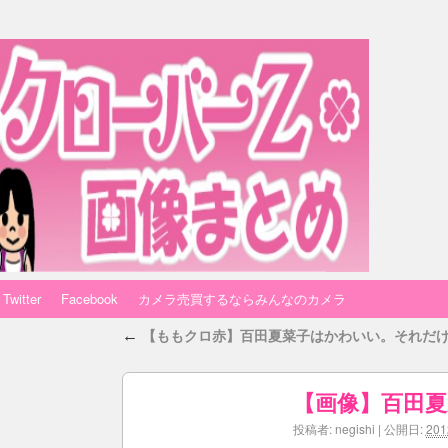
Twitter
Facebook
カメラ売買するならみんなのカメラ
【ももクロ赤】百田夏菜子はかわいい。それだ
←
【画像】百田夏
投稿者:
negishi
|
公開日:
20