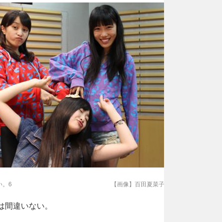
い。6
【画像】百田夏菜子はかわいい。それだ
ク
は間違いない。