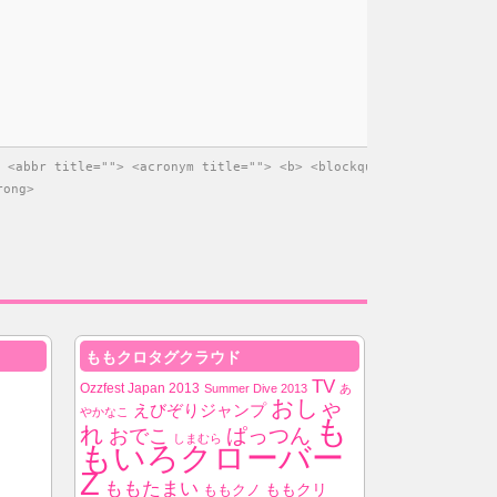
 <abbr title=""> <acronym title=""> <b> <blockquote cite=""> <ci
rong>
ももクロタグクラウド
TV
Ozzfest Japan 2013
Summer Dive 2013
あ
おしゃ
えびぞりジャンプ
やかなこ
も
れ
ぱっつん
おでこ
しまむら
もいろクローバー
Z
ももたまい
ももクノ
ももクリ