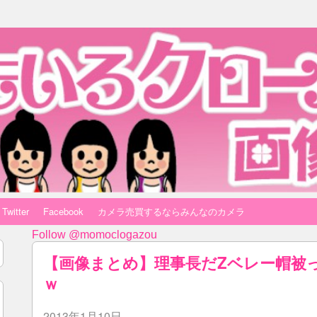
Twitter
Facebook
カメラ売買するならみんなのカメラ
Follow @momoclogazou
【画像まとめ】理事長だZベレー帽被
ｗ
2013年1月10日