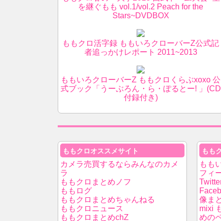
を継ぐもも vol.1/vol.2 Peach for the
Stars~DVDBOX
ももクロ活字録 ももいろクローバーZ公式記
者追っかけレポート 2011~2013
ももいろクローバーZ ももクロくらぶxoxo 公
式ブック「うーぶろん・ら・ぽるとー! 」(CD
付録付き)
ももクロオススメサイト
もも
カメラ売買するならみんなのカメ
もも
ラ
フィ
ももクロまとめノフ
Twitt
ももログ
Fac
ももクロまとめちゃんねる
像ま
ももクロニュース
mix
ももクロまとめchZ
めの