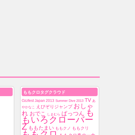
ももクロタグクラウド
TV
Ozzfest Japan 2013
Summer Dive 2013
あ
おしゃ
えびぞりジャンプ
やかなこ
も
れ
ぱっつん
おでこ
しまむら
もいろクローバー
Z
ももたまい
ももクノ
ももクリ
ももクロ