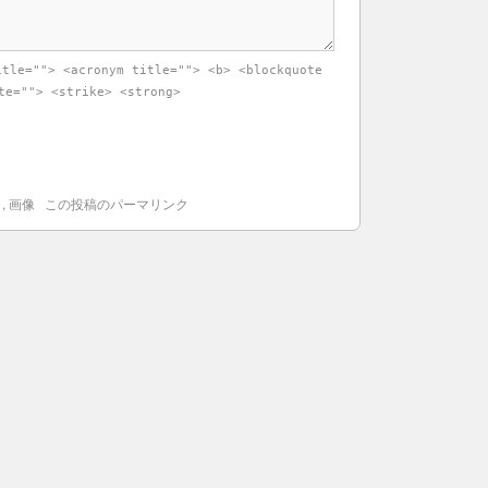
itle=""> <acronym title=""> <b> <blockquote
te=""> <strike> <strong>
ロ
,
画像
この投稿のパーマリンク