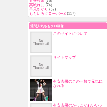
有安杏果
(76)
高城れに
(74)
早見あかり
(57)
ももいろクローバーZ
(117)
週間人気ももクロ画像
このサイトについて
サイトマップ
有安杏果のこの一枚で元気に
なれる
有安杏果のかっこかわいいラ