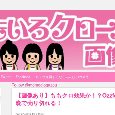
Twitter
Facebook
カメラ売買するならみんなのカメラ
Follow @momoclogazou
【画像あり】ももクロ効果か！？Ozzfest
晩で売り切れる！
2013年4月15日