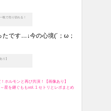
トが一晩で売り切れる！
たです…↓今の心境(´；ω；
あり】
3に出演決定！ホルモンと再び共演！【画像あり】
星を継ぐももvol. 1 セトリとレポまとめ