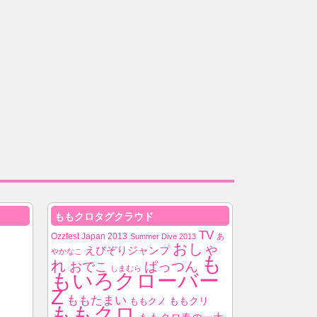
ももクロタグクラウド
TV
Ozzfest Japan 2013
Summer Dive 2013
あ
おしゃ
えびぞりジャンプ
やかなこ
も
れ
ぱっつん
おでこ
しまむら
もいろクローバー
Z
ももたまい
ももクノ
ももクリ
ももクロ