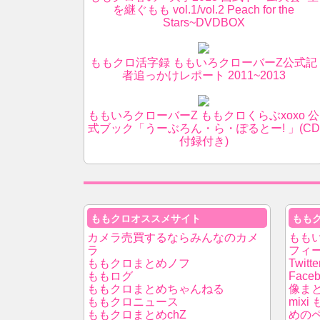
を継ぐもも vol.1/vol.2 Peach for the
Stars~DVDBOX
ももクロ活字録 ももいろクローバーZ公式記
者追っかけレポート 2011~2013
ももいろクローバーZ ももクロくらぶxoxo 公
式ブック「うーぶろん・ら・ぽるとー! 」(CD
付録付き)
ももクロオススメサイト
もも
カメラ売買するならみんなのカメ
もも
ラ
フィ
ももクロまとめノフ
Twitt
ももログ
Fac
ももクロまとめちゃんねる
像ま
ももクロニュース
mix
ももクロまとめchZ
めの