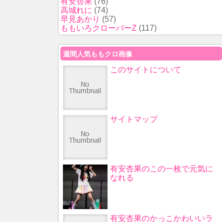
有安杏果
(76)
高城れに
(74)
早見あかり
(57)
ももいろクローバーZ
(117)
週間人気ももクロ画像
このサイトについて
サイトマップ
有安杏果のこの一枚で元気に
なれる
有安杏果のかっこかわいいラ