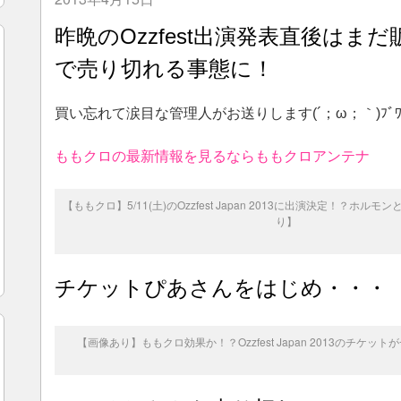
昨晩のOzzfest出演発表直後は
で売り切れる事態に！
買い忘れて涙目な管理人がお送りします(´；ω；｀)ﾌﾞﾜ
ももクロの最新情報を見るならももクロアンテナ
【ももクロ】5/11(土)のOzzfest Japan 2013に出演決定！？ホ
り】
チケットぴあさんをはじめ・・・
【画像あり】ももクロ効果か！？Ozzfest Japan 2013のチケッ