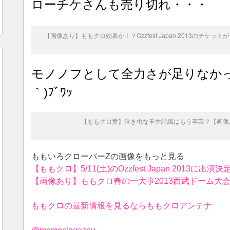
ローチケさんも売り切れ・・・
【画像あり】ももクロ効果か！？Ozzfest Japan 2013のチケッ
モノノフとして全力さが足りなかっ
｀)ﾌﾞﾜｯ
【ももクロ黄】泣き虫な玉井詩織はもう卒業？【画像
ももいろクローバーZの画像をもっと見る
【ももクロ】5/11(土)のOzzfest Japan 201
【画像あり】ももクロ春の一大事2013西武ドーム大会～
ももクロの最新情報を見るならももクロアンテナ