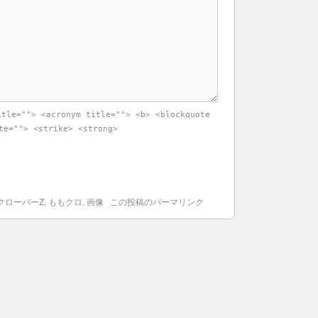
itle=""> <acronym title=""> <b> <blockquote
te=""> <strike> <strong>
クローバーZ
,
ももクロ
,
画像
この投稿のパーマリンク