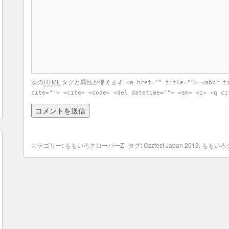
次の
HTML
タグと属性が使えます:
<a href="" title=""> <abbr t
cite=""> <cite> <code> <del datetime=""> <em> <i> <q ci
カテゴリー:
ももいろクローバーZ
タグ:
Ozzfest Japan 2013
,
ももいろ