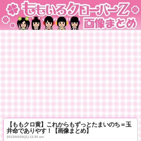
【ももクロ黄】これからもずっとたまいのち＝玉
井命でありやす！【画像まとめ】
2013/04/20(土) 12:30 am