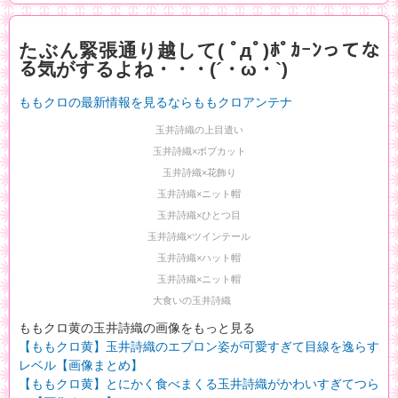
たぶん緊張通り越して( ﾟдﾟ)ﾎﾟｶｰﾝってな
る気がするよね・・・(´・ω・`)
ももクロの最新情報を見るならももクロアンテナ
玉井詩織の上目遣い
玉井詩織×ボブカット
玉井詩織×花飾り
玉井詩織×ニット帽
玉井詩織×ひとつ目
玉井詩織×ツインテール
玉井詩織×ハット帽
玉井詩織×ニット帽
大食いの玉井詩織
ももクロ黄の玉井詩織の画像をもっと見る
【ももクロ黄】玉井詩織のエプロン姿が可愛すぎて目線を逸らす
レベル【画像まとめ】
【ももクロ黄】とにかく食べまくる玉井詩織がかわいすぎてつら